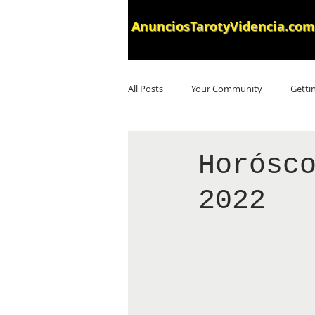
AnunciosTarotyVidencia.com
All Posts
Your Community
Getti
Horósc
2022