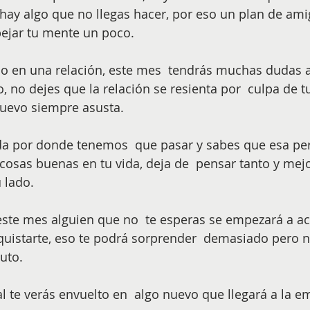
i hay algo que no llegas hacer, por eso un plan de ami
ejar tu mente un poco. 
o en una relación, este mes  tendrás muchas dudas a
, no dejes que la relación se resienta por  culpa de t
nuevo siempre asusta.
da por donde tenemos  que pasar y sabes que esa per
sas buenas en tu vida, deja de  pensar tanto y mejor
lado. 
 este mes alguien que no  te esperas se empezará a ace
quistarte, eso te podrá sorprender  demasiado pero n
uto.
al te verás envuelto en  algo nuevo que llegará a la e