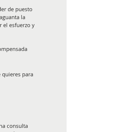
der de puesto 
aguanta la 
el esfuerzo y 
 quieres para 
na consulta 