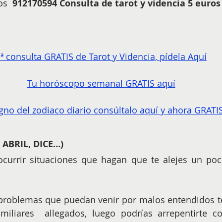
 ​ 
912170594 ​Consulta de tarot y videncia 5 euro
ª consulta GRATIS de Tarot y Videncia, pídela Aquí
Tu horóscopo semanal GRATIS aquí
gno del zodiaco diario consúltalo aquí y ahora GRATI
 ABRIL, DICE…)
currir situaciones que hagan que te alejes un poco
miliares  allegados, luego podrías arrepentirte co