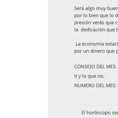
Será algo muy buen
por lo bien que lo
presión verás que 
la  dedicación que 
 La economía estará estable y a mediados de mes o últimos se verá  recompensada 
por un dinero que p
CONSEJO DEL MES: D
ti y lo que no. 
NUMERO DEL MES: 
El horóscopo sem