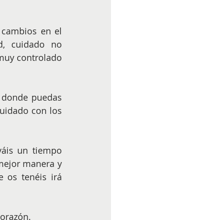
d, cuidado no 
muy controlado 
 donde puedas 
uidado con los 
váis un tiempo 
mejor manera y 
os tenéis irá 
corazón.