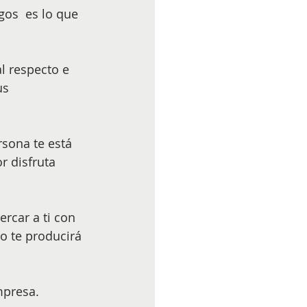
gos  es lo que 
l respecto e 
us 
sona te está 
 disfruta 
rcar a ti con 
o te producirá 
mpresa.