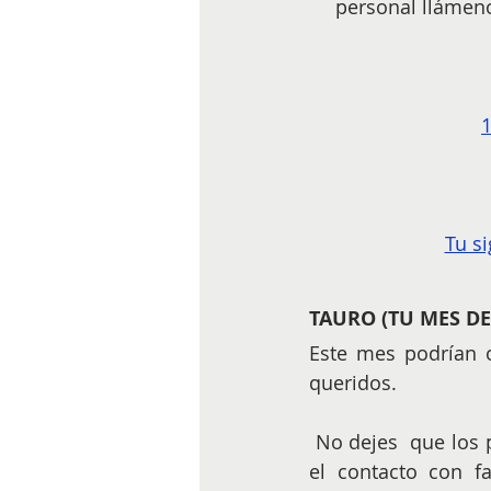
personal llámenos
1
Tu si
TAURO (TU MES DE
Este mes podrían o
queridos.
 No dejes  que los problemas que puedan venir por malos entendidos te hagan perder 
el contacto con fa