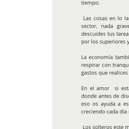
tiempo.
 Las cosas en lo laboral estarán un poco  desgastadas debido a unos cambios en el 
sector, nada grav
descuides tus tarea
por los superiores 
La economía tambi
respirar con tranq
gastos que realices 
En el amor  si est
donde antes de disc
eso os ayuda a est
creciendo cada día
 Los solteros este 